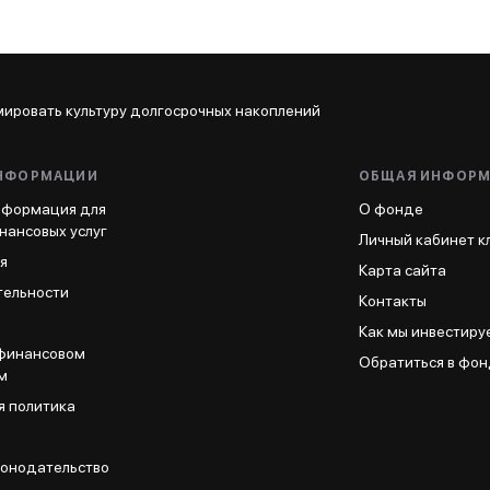
рмировать культуру долгосрочных накоплений
ИНФОРМАЦИИ
ОБЩАЯ ИНФОР
нформация для
О фонде
нансовых услуг
Личный кабинет к
я
Карта сайта
тельности
Контакты
Как мы инвестиру
финансовом
Обратиться в фо
м
я политика
конодательство