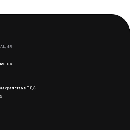
МАЦИЯ
лиента
ем средства в ПДС
нд