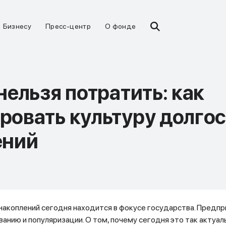
Бизнесу
Пресс-центр
О фонде
нельзя потратить: как
ровать культуру долго
ений
накоплений сегодня находится в фокусе государства. Предп
анию и популяризации. О том, почему сегодня это так актуаль