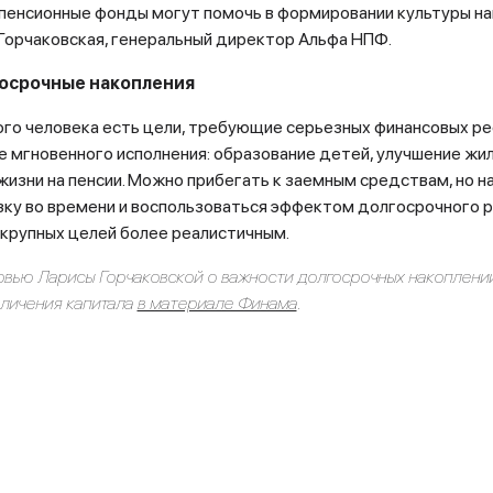
пенсионные фонды могут помочь в формировании культуры на
Горчаковская, генеральный директор Альфа НПФ.
осрочные накопления
ого человека есть цели, требующие серьезных финансовых р
 мгновенного исполнения: образование детей, улучшение жил
жизни на пенсии. Можно прибегать к заемным средствам, но 
ку во времени и воспользоваться эффектом долгосрочного р
крупных целей более реалистичным.
рвью Ларисы Горчаковской о важности долгосрочных накоплений
еличения капитала
в материале Финама
.