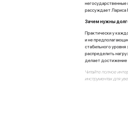
негосударственные 
рассуждает Лариса 
Зачем нужны долг
Практически у кажд
и не предполагающие
стабильного уровня 
распределить нагруз
делает достижение 
Читайте полное инте
инструментах для ув