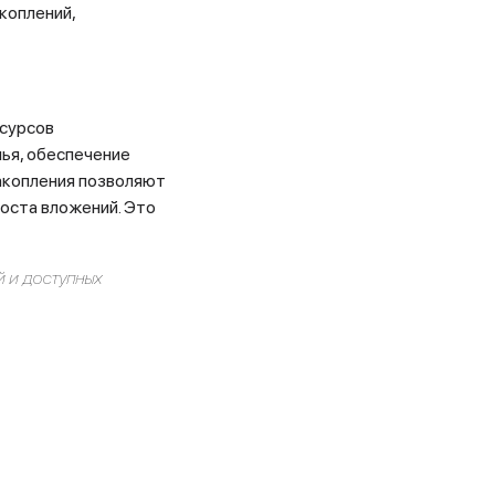
коплений,
есурсов
ья, обеспечение
накопления позволяют
оста вложений. Это
 и доступных